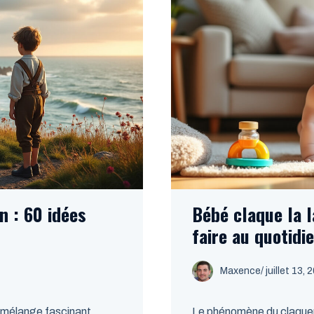
 : 60 idées
Bébé claque la l
faire au quotidi
Maxence
/
juillet 13, 
 mélange fascinant
Le phénomène du claquem