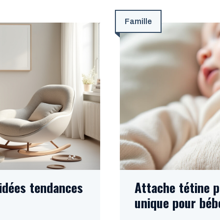
Famille
 idées tendances
Attache tétine 
unique pour béb