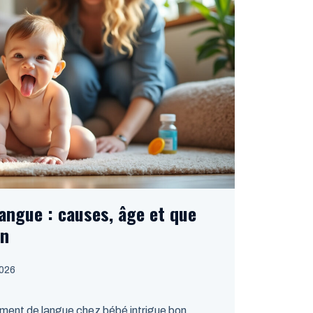
angue : causes, âge et que
en
2026
ent de langue chez bébé intrigue bon