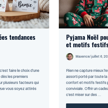
ées tendances
Pyjama Noël pour
et motifs festif
Maxence
/
juillet 6, 2
est faire le choix d’une
Rien ne capture mieux l’
é dès les premiers
assorti porté par toute l
r plusieurs facteurs qui
confort et motifs festif
Que vous soyez attirés
conviviale. Offrir un cad
c’est miser sur des ...