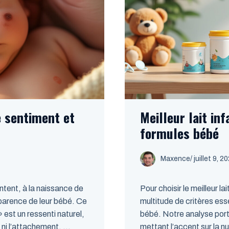
 sentiment et
Meilleur lait in
formules bébé
Maxence
/
juillet 9, 2
ntent, à la naissance de
Pour choisir le meilleur la
pparence de leur bébé. Ce
multitude de critères esse
 est un ressenti naturel,
bébé. Notre analyse port
ni l’attachement. ...
mettant l’accent sur la nut