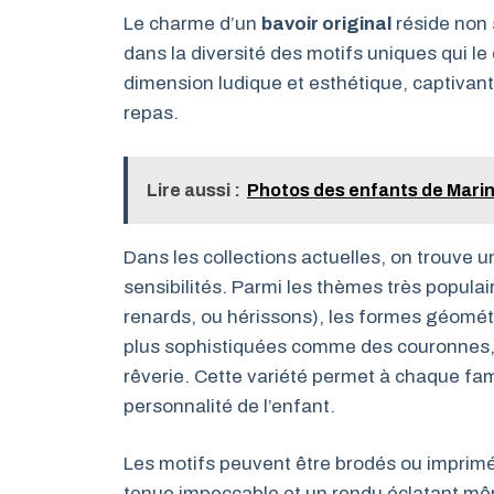
Le charme d’un
bavoir original
réside non 
dans la diversité des motifs uniques qui 
dimension ludique et esthétique, captivan
repas.
Lire aussi :
Photos des enfants de Marine
Dans les collections actuelles, on trouve u
sensibilités. Parmi les thèmes très popula
renards, ou hérissons), les formes géométr
plus sophistiquées comme des couronnes, nu
rêverie. Cette variété permet à chaque fam
personnalité de l’enfant.
Les motifs peuvent être brodés ou imprimés
tenue impeccable et un rendu éclatant mê