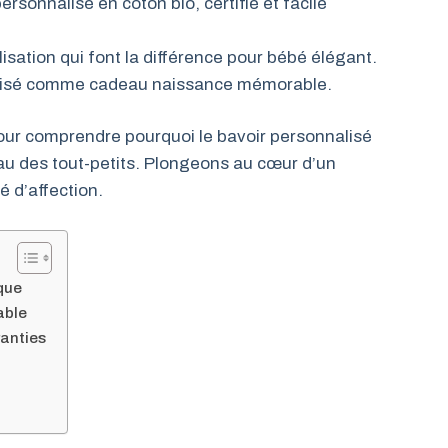
rsonnalisé en coton bio, certifié et facile
isation qui font la différence pour bébé élégant.
tomisé comme cadeau naissance mémorable.
our comprendre pourquoi le bavoir personnalisé
au des tout-petits. Plongeons au cœur d’un
é d’affection.
que
able
ranties